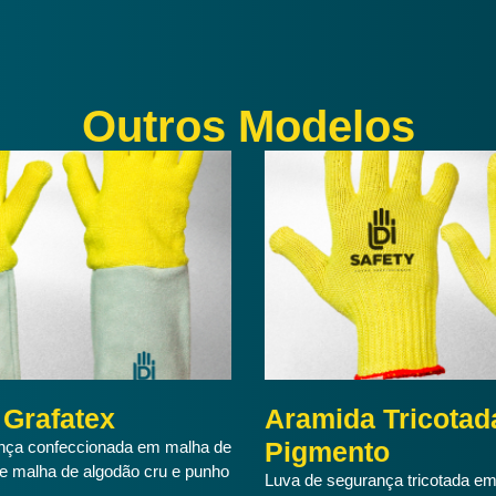
Outros Modelos
Grafatex
Aramida Tricota
Pigmento
nça confeccionada em malha de
de malha de algodão cru e punho
Luva de segurança tricotada em