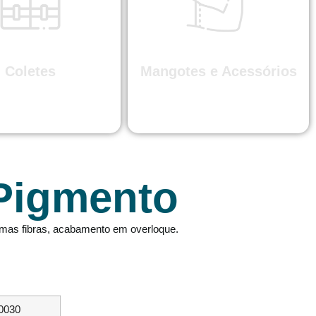
Coletes
Mangotes e Acessórios
Pigmento
mas fibras, acabamento em overloque.
0030