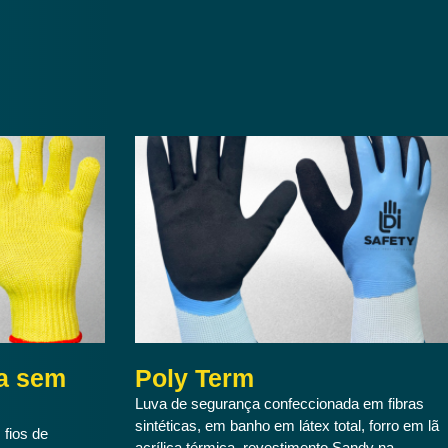
da sem
Poly Term
Luva de segurança confeccionada em fibras
sintéticas, em banho em látex total, forro em lã
 fios de
acrílica térmica, revestimento Sandy na