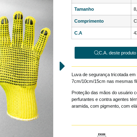
Tamanho
8
Comprimento
C.A
4
C.A. deste produto
Luva de segurança tricotada em
7cm/10cm/15cm nas mesmas fib
Proteção das mãos do usuário co
perfurantes e contra agentes térm
aramida, com pigmento, com elá