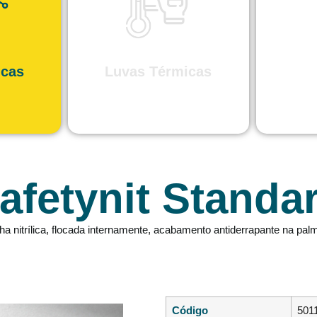
icas
Luvas Térmicas
afetynit Standa
 nitrílica, flocada internamente, acabamento antiderrapante na pal
Código
501