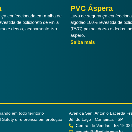
a
PVC Áspera
nça confeccionada em malha de
Luva de segurança confeccion
estida de policloreto de vinila
algodão 100% revestida de policl
rso e dedos, acabamento liso.
(PVC) palma, dorso e dedos, 
áspero.
Saiba mais
ando em todo território
Avenida Sen. Antônio Lacerda Fr
DI Safety é referência em proteção
Jd. do Lago - Campinas - SP
Central de Vendas - 55 19 33
contato@ldisafety.com.br