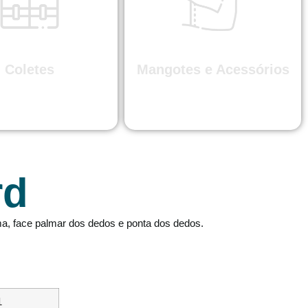
Coletes
Mangotes e Acessórios
rd
ma, face palmar dos dedos e ponta dos dedos.
1